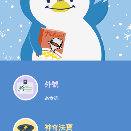
外號
為食德
神奇法寶